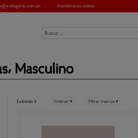
to@
irolingerie.com.br
Atendimento online
JÁ 
SOU C
E-mail*:
Senha*:
s⸴ 
Masculino
Exibindo 3
Ordenar ▾
Filtrar marcas ▾