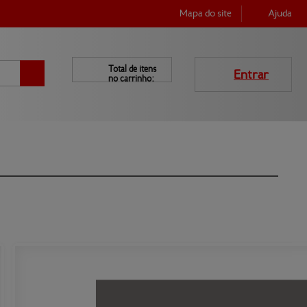
Mapa do site
Ajuda
Total de itens
Entrar
no carrinho:
LIENTE
AINDA NÃO 
SOU CLIENTE
Quero me cadastrar »
Esqueci a senha
Entrar
Produtos
Central de ajuda
Mapa do site
Contato
Empresa