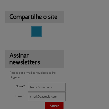
Compartilhe o site
Assinar
newsletters
Receba por e-mail as novidades da Iro
Lingerie:
Nome*:
E-mail*:
Assinar