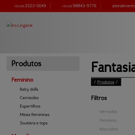
3323-0049
98843-9776
atendimen
+55
(49)
+55
(49)
Fantasia
Produtos
Feminino
/
Produtos
/
Baby dolls
Filtros
Camisolas
Espartilhos
Ver todos
Meias femininas
Feminino
Soutiens e tops
Masculino