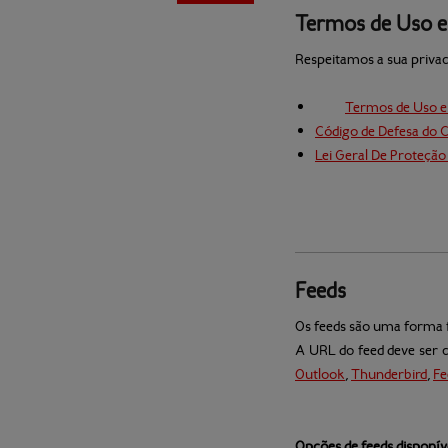
Termos de Uso 
e
Respeitamos a sua privac
Termos de Uso e
Código de Defesa do
Lei Geral De Proteção
Feeds
Os feeds são uma forma fá
A URL do feed deve ser 
Outlook
,
Thunderbird
,
Fe
Opções de feeds disponív