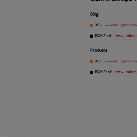
Blog
RSS:
www.irolingerie.co
JSON Feed:
www.irolinge
Produtos
RSS:
www.irolingerie.co
JSON Feed:
www.irolinge