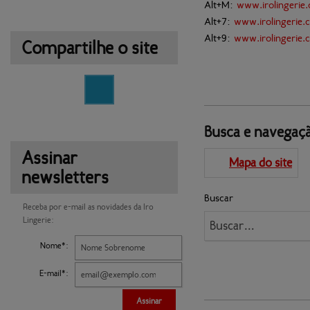
Alt+M:
www.irolingerie
Alt+7:
www.irolingerie.
Alt+9:
www.irolingerie.
Compartilhe o site
Busca 
e navegaç
Assinar
Mapa do site
newsletters
Bus
Receba por e-mail as novidades da Iro
Lingerie:
Nome*:
E-mail*:
Assinar