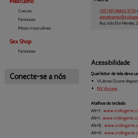
Masculino
Cuecas
+55
(49)
98843-9776
atendimento@
irolinge
Fantasias
Rua João Eloi Mendes,
Meias masculinas
Sex Shop
Fantasias
Acessibilidade
Qual leitor de tela devo u
Conecte-se a nós
VLibras (ícone disponí
NV Access
Atalhos do teclado
Alt+1:
www.irolingerie.
Alt+I:
www.irolingerie.
Alt+B:
www.irolingerie.
Alt+0:
www.irolingerie.