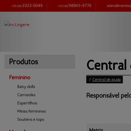
3323-0049
98843-9776
atendiment
+55
(49)
+55
(49)
Central 
Produtos
Feminino
/
Central de ajuda
Baby dolls
Responsável 
pelo
Camisolas
Espartilhos
Meias femininas
Soutiens e tops
Matriz