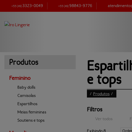
3323-0049
98843-9776
atendiment
+55
(49)
+55
(49)
Espartil
Produtos
e tops
Feminino
Baby dolls
/
Produtos
/
Camisolas
Espartilhos
Filtros
Meias femininas
Ver todos
F
Soutiens e tops
Exibindo 8
Orde