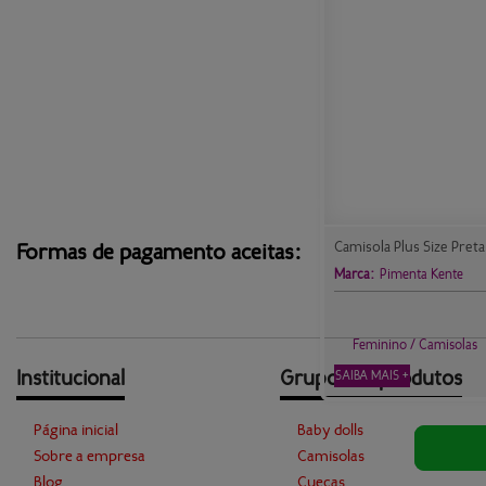
Camisola Plus Size Pret
Formas de pagamento aceitas:
Marca:
Pimenta Kente
Feminino / Camisolas
Institucional
Grupos de produtos
SAIBA MAIS +
Página inicial
Baby dolls
Sobre a empresa
Camisolas
Blog
Cuecas