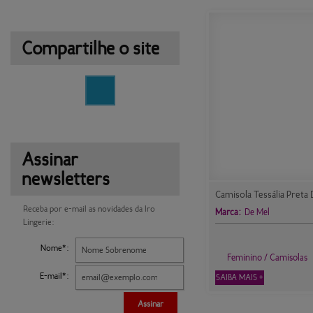
Compartilhe o site
Assinar
newsletters
Camisola Tessália Preta
Receba por e-mail as novidades da Iro
Marca:
De Mel
Lingerie:
Nome*:
Feminino / Camisolas
E-mail*:
SAIBA MAIS +
Assinar