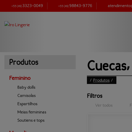
3323-0049
98843-9776
atendiment
+55
(49)
+55
(49)
Cuecas⸴ 
Produtos
Feminino
/
Produtos
/
Baby dolls
Filtros
Camisolas
Espartilhos
Ver todos
F
Meias femininas
Soutiens e tops