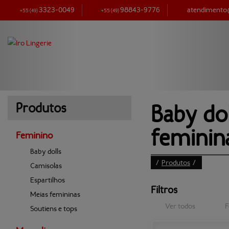
3323-0049
98843-9776
atendiment
+55
(49)
+55
(49)
Baby dol
Produtos
feminin
Feminino
Baby dolls
/
Produtos
/
Camisolas
Espartilhos
Filtros
Meias femininas
Ver todos
F
Soutiens e tops