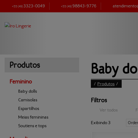
3323-0049
98843-9776
atendiment
+55
(49)
+55
(49)
Baby dol
Produtos
Feminino
/
Produtos
/
Baby dolls
Filtros
Camisolas
Espartilhos
Ver todos
F
Meias femininas
Exibindo 3
Orde
Soutiens e tops