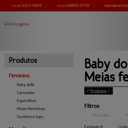
3323-0049
98843-9776
atendiment
+55
(49)
+55
(49)
Baby dol
Produtos
Meias f
Feminino
Baby dolls
/
Produtos
/
Camisolas
Espartilhos
Filtros
Meias femininas
Ver todos
F
Soutiens e tops
Exibindo 8
Orde