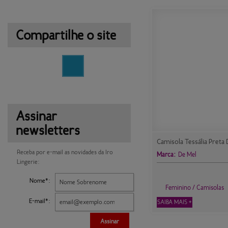
Compartilhe o site
Assinar
newsletters
Camisola Tessália Preta
Receba por e-mail as novidades da Iro
Marca:
De Mel
Lingerie:
Nome*:
Feminino / Camisolas
E-mail*:
SAIBA MAIS +
Assinar