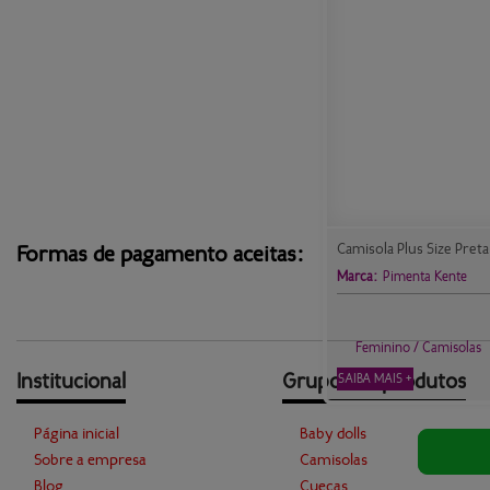
Camisola Plus Size Pret
Formas de pagamento aceitas:
Marca:
Pimenta Kente
Feminino / Camisolas
Institucional
Grupos de produtos
SAIBA MAIS +
Página inicial
Baby dolls
Sobre a empresa
Camisolas
Blog
Cuecas