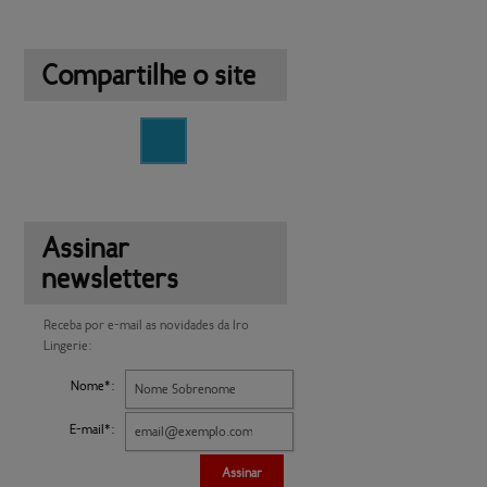
Compartilhe o site
Assinar
newsletters
Receba por e-mail as novidades da Iro
Lingerie:
Nome*:
E-mail*:
Assinar