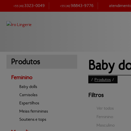
3323-0049
98843-9776
atendimen
+55
(49)
+55
(49)
Baby dol
Produtos
Feminino
/
Produtos
/
Baby dolls
Filtros
Camisolas
Espartilhos
Ver todos
Meias femininas
Feminino
Soutiens e tops
Masculino