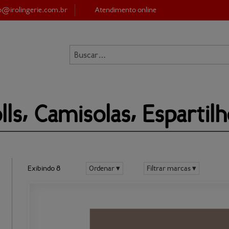
to@
irolingerie.com.br
Atendimento online
JÁ 
SOU C
E-mail*:
Senha*:
ls⸴ 
Camisolas⸴ Espartil
Exibindo 8
Ordenar ▾
Filtrar marcas ▾