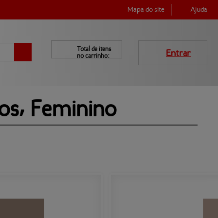
Mapa do site
Ajuda
Total de itens
Entrar
no carrinho:
LIENTE
AINDA NÃO 
SOU CLIENTE
Quero me cadastrar »
Esqueci a senha
Entrar
hos⸴ Feminino
Produtos
Central de ajuda
Mapa do site
Contato
Empresa